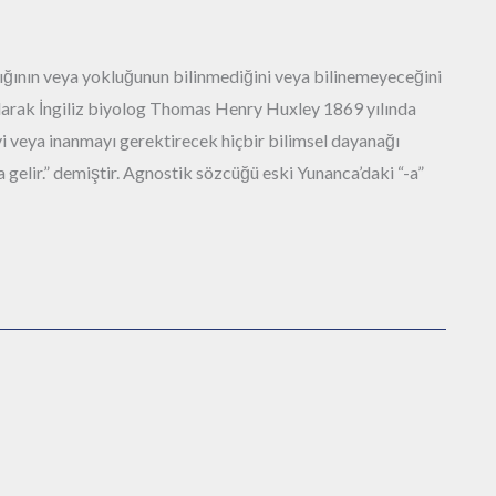
ığının veya yokluğunun bilinmediğini veya bilinemeyeceğini
olarak İngiliz biyolog Thomas Henry Huxley 1869 yılında
eyi veya inanmayı gerektirecek hiçbir bilimsel dayanağı
 gelir.” demiştir. Agnostik sözcüğü eski Yunanca’daki “-a”