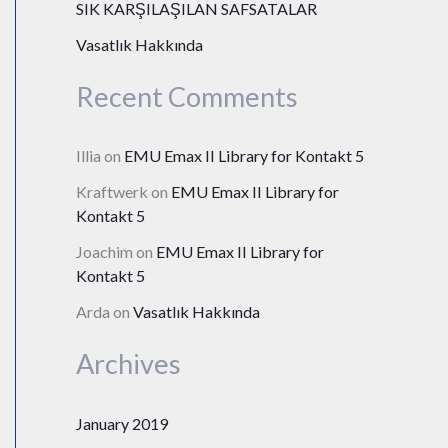
o
SIK KARŞILAŞILAN SAFSATALAR
r
Vasatlık Hakkında
:
Recent Comments
Illia
on
EMU Emax II Library for Kontakt 5
Kraftwerk
on
EMU Emax II Library for
Kontakt 5
Joachim
on
EMU Emax II Library for
Kontakt 5
Arda
on
Vasatlık Hakkında
Archives
January 2019