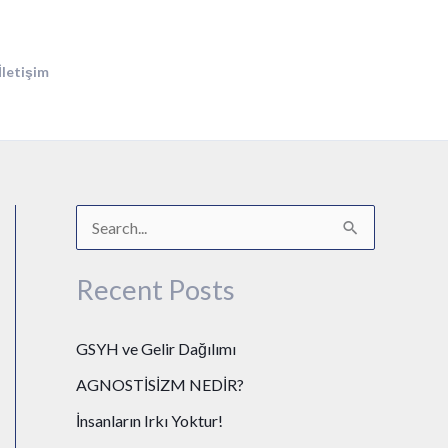
İletişim
S
e
Recent Posts
a
r
GSYH ve Gelir Dağılımı
c
AGNOSTİSİZM NEDİR?
h
İnsanların Irkı Yoktur!
f